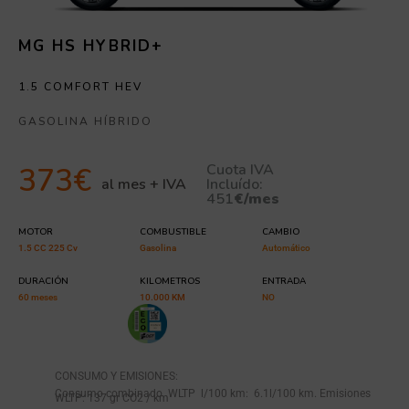
MG HS HYBRID+
1.5 COMFORT HEV
GASOLINA HÍBRIDO
Cuota IVA
373€
al mes + IVA
Incluído:
451
€/mes
MOTOR
COMBUSTIBLE
CAMBIO
1.5 CC 225 Cv
Gasolina
Automático
DURACIÓN
KILOMETROS
ENTRADA
60 meses
10.000 KM
NO
CONSUMO Y EMISIONES:
Consumo combinado WLTP l/100 km: 6.1l/100 km. Emisiones
WLTP: 137 gr CO2 / km