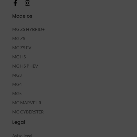
Modelos
MG ZS HYBRID+
MG ZS
MG ZS EV
MG HS
MG HS PHEV
MG3
MG4
MG5
MG MARVEL R
MG CYBERSTER
Legal
Aviso legal