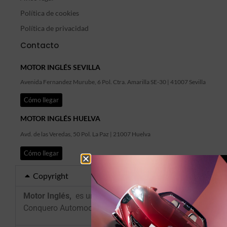
Política de cookies
Política de privacidad
Contacto
MOTOR INGLÉS SEVILLA
Avenida Fernandez Murube, 6 Pol. Ctra. Amarilla SE-30 | 41007 Sevilla
Cómo llegar
MOTOR INGLÉS HUELVA
Avd. de las Veredas, 50 Pol. La Paz | 21007 Huelva
Cómo llegar
Copyright
Motor Inglés,
es un concesionario del Grupo
Conquero Automoción.